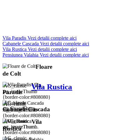
Vila Paradis
Vezi detalii complete aici
Cabanele Cascada
Vezi detalii complete aici
Vila Rustica
Vezi detalii complete aici
Pensiunea Valahia
Vezi detalii complete aici
Floare
de Colt
Vila
Vila Rustica
.AG_classic
.ag_imageThumb
Paradis
{border-color:#808080}
.AG_classic
.AG_classic
.ag_imageThum...
Cabanele Cascada
.ag_imageThumb
{border-color:#808080}
.AG_classic
.AG_classic
Vila
.ag_imageThum...
.ag_imageThumb
Rustica
{border-color:#808080}
.AG_classic .a...