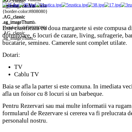
.AG_classic
Pensiunea Valahia
.ag_imageThumb
{border-color:#808080}
.AG_classic
.AG_classic
.ag_imageThum...
.ag_imageThumb
Este clasificata cu doua margarete si este compusa d
{border-color:#808080}
.AG_classic
dormitoare, 6 locuri de cazare, living, sufragerie, bar
.ag_imageThum...
bucatarie, semineu. Camerele sunt complet utilate.
Dotari:
TV
Cablu TV
Baia se afla la parter si este comuna. In imediata vec
afla un foisor cu 8 locuri si un barbeque.
Pentru Rezervari sau mai multe informatii va rugam
formularul de Rezervare si cererea va fi prelucrata d
personalul nostru.