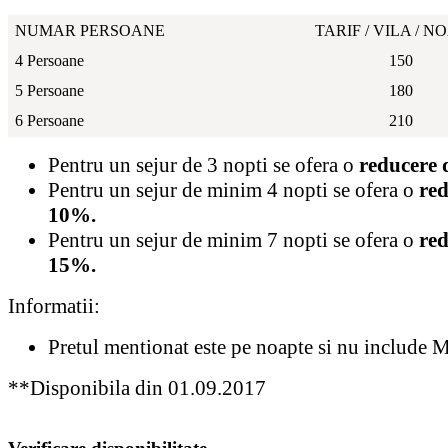
NUMAR PERSOANE
TARIF / VILA / N
4 Persoane
150
5 Persoane
180
6 Persoane
210
Pentru un sejur de 3 nopti se ofera o
reducere 
Pentru un sejur de minim 4 nopti se ofera o
red
10%.
Pentru un sejur de minim 7 nopti se ofera o
red
15%.
Informatii:
Pretul mentionat este pe noapte si nu include 
**Disponibila din 01.09.2017
AdmirorGallery 4.5.0
, author/s
Vasiljevski
&
Kekeljevic
.