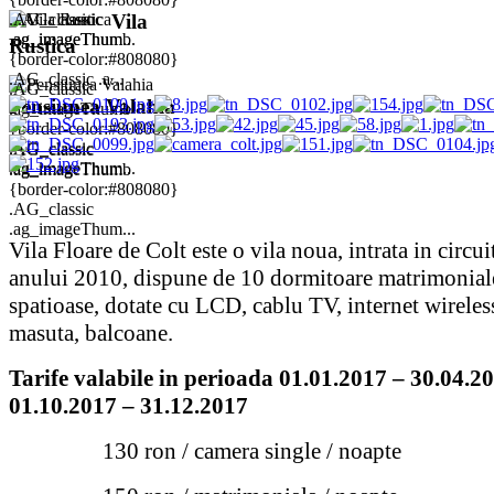
.AG_classic
.AG_classic
Vila
.ag_imageThum...
.ag_imageThumb
Rustica
{border-color:#808080}
.AG_classic .a...
.AG_classic
Pensiunea Valahia
.ag_imageThumb
{border-color:#808080}
.AG_classic
.AG_classic
.ag_imageThum...
.ag_imageThumb
{border-color:#808080}
.AG_classic
.ag_imageThum...
Vila Floare de Colt este o vila noua, intrata in circui
anului 2010, dispune de 10 dormitoare matrimoniale
spatioase, dotate cu LCD, cablu TV, internet wireless,
masuta, balcoane.
Tarife valabile in perioada 01.01.2017 – 30.04.2
01.10.2017 – 31.12.2017
130 ron / camera single / noapte