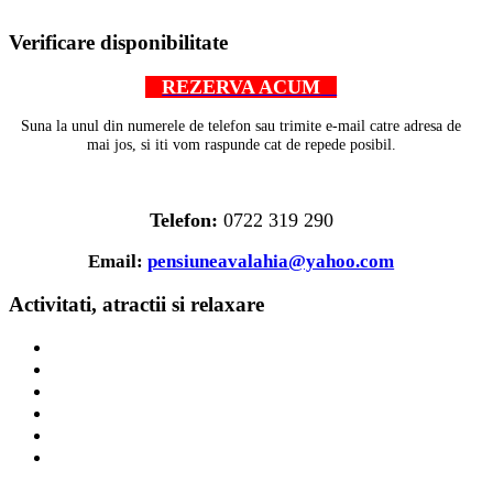
AdmirorGallery 4.5.0
, author/s
Vasiljevski
&
Kekeljevic
.
Verificare disponibilitate
REZERVA ACUM
Suna la unul din numerele de telefon sau trimite e-mail catre adresa de
mai jos, si iti vom raspunde cat de repede posibil.
Telefon:
0722 319 290
Email:
pensiuneavalahia@yahoo.com
Activitati, atractii si relaxare