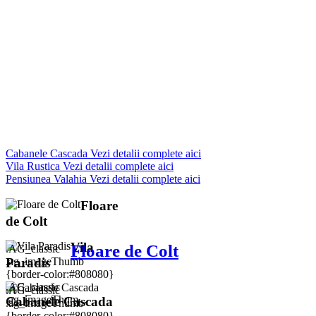
Cabanele Cascada
Vezi detalii complete aici
Vila Rustica
Vezi detalii complete aici
Pensiunea Valahia
Vezi detalii complete aici
Floare
de Colt
Vila
Floare de Colt
.AG_classic
.ag_imageThumb
Paradis
{border-color:#808080}
.AG_classic
.AG_classic
.ag_imageThum...
Cabanele Cascada
.ag_imageThumb
{border-color:#808080}