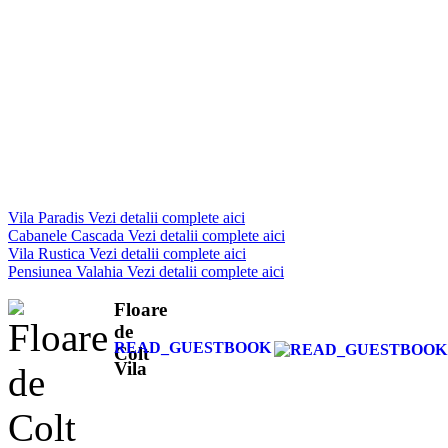
Cabanele Cascada
Vezi detalii complete aici
Vila Rustica
Vezi detalii complete aici
Pensiunea Valahia
Vezi detalii complete aici
Floare
de
READ_GUESTBOOK
Colt
Vila
.AG_classic
Paradis